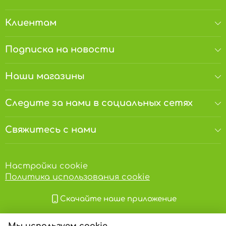
системой и даже от серьезных онкологических
заболеваний.
Клиентам
Аллергены.
Производится на установке, в
которой используются арахис, орехи, семена
Подписка на новости
кунжута и другие масличные культуры.
Хранить в сухом прохладном месте вдали от
прямых солнечных лучей и источников тепла
Наши магазины
при температуре от + 3°C до + 18°C и
относительной влажности 70%.
Следите за нами в социальных сетях
Свяжитесь с нами
Настройки cookie
Политика использования cookie
Скачайте наше приложение