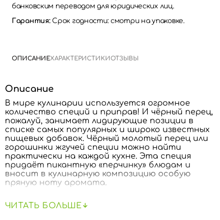
банковским переводом для юридических лиц.
Гарантия:
Срок годности: смотри на упаковке.
ОПИСАНИЕ
ХАРАКТЕРИСТИКИ
ОТЗЫВЫ
Описание
В мире кулинарии используется огромное
количество специй и приправ! И чёрный перец,
пожалуй, занимает лидирующие позиции в
списке самых популярных и широко известных
пищевых добавок. Чёрный молотый перец или
горошинки жгучей специи можно найти
практически на каждой кухне. Эта специя
придаёт пикантную «перчинку» блюдам и
вносит в кулинарную композицию особую
пряную ноту аромата.
Черный молотый перец богат витаминами А,
ЧИТАТЬ БОЛЬШЕ
С, Е, К, РР и витаминами группы В, а также
ценными и полезными минеральными