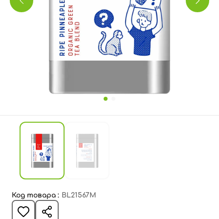
Код товара :
BL21567M