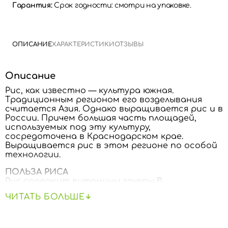
Гарантия:
Срок годности: смотри на упаковке.
ОПИСАНИЕ
ХАРАКТЕРИСТИКИ
ОТЗЫВЫ
Описание
Рис, как известно — культура южная.
Традиционным регионом его возделывания
считается Азия. Однако выращивается рис и в
России. Причем большая часть площадей,
используемых под эту культуру,
сосредоточена в Краснодарском крае.
Выращивается рис в этом регионе по особой
технологии.
ПОЛЬЗА РИСА
Рис содержит витамины группы В,
аминокислоты, калий, фосфор и т.д. Все они
ЧИТАТЬ БОЛЬШЕ
важны для нашего организма, ведь укрепляют
ногти, улучшают работу кишечника и даже
замедляют процессы старения кожи.
В отличие от других злаков, в рисе нет