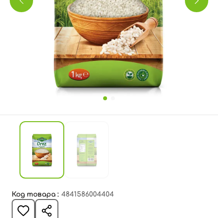
Код товара :
4841586004404