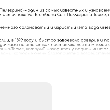
 Пелегрино) – один из самых известных и узнава
м источнике Val Brembana Сан-Пеллегрино-Терме,
ый, немного солоноватый и игристый (эта вода и
алии, в 1899 году и быстро завоевала доверие и 
здочками на этикетках поставляются во многие с
рино-Терме, который находится у подножья италь
ами, которые очень благоприятно воздействует