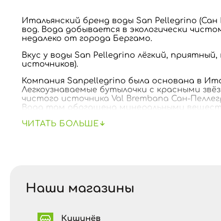
Итальянский бренд воды San Pellegrino (Сан
вод. Вода добывается в экологически чисто
недалеко от города Бергамо.
Вкус у воды San Pellegrino лёгкий, приятн
источников).
Компания Sanpellegrino была основана в Ит
Легкоузнаваемые бутылочки с красными звё
чистого источника Val Brembana Сан-Пеллег
Вода там обогащена минеральными веществ
мочекаменных и эндокринных заболеваний.
ЧИТАТЬ БОЛЬШЕ
Наши магазины
Кишинёв