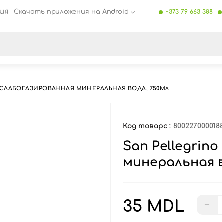
ия
Скачать приложения на Android
+373 79 663 388
се результаты поиска [0 товаров]
O СЛАБОГАЗИРОВАННАЯ МИНЕРАЛЬНАЯ ВОДА, 750МЛ
Код товара :
800227000018
San Pellegrin
минеральная в
35 MDL
−