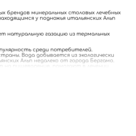
емых брендов минеральных столовых лечебных
 находящимся у подножья итальянских Альп
меет натуральную газацию из термальных
популярность среди потребителей.
траны. Вода добывается из экологически
янских Альп недалеко от города Бергамо.
 на пищеварение, помогают в лечении