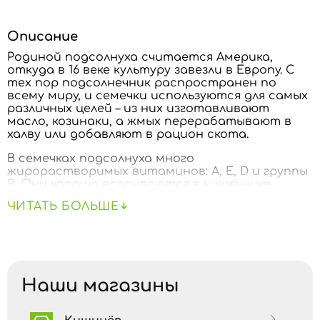
Описание
Родиной подсолнуха считается Америка,
откуда в 16 веке культуру завезли в Европу. С
тех пор подсолнечник распространен по
всему миру, и семечки используются для самых
различных целей – из них изготавливают
масло, козинаки, а жмых перерабатывают в
халву или добавляют в рацион скота.
В семечках подсолнуха много
жирорастворимых витаминов: А, Е, D и группы
В. Они хорошо всасываются в кишечнике
именно благодаря жирам в семенах.
ЧИТАТЬ БОЛЬШЕ
Также семечки богаты минералами: магнием,
кальцием, цинком, железом и фтором, а
различные кислоты помогают снижать
уровень холестерина. Семечки подсолнуха
благоприятно влияют на сердце и сосуды. Их
Наши магазины
едят в качестве профилактики
атеросклероза, инфарктов и инсультов.
Замечено влияние семечек подсолнуха на