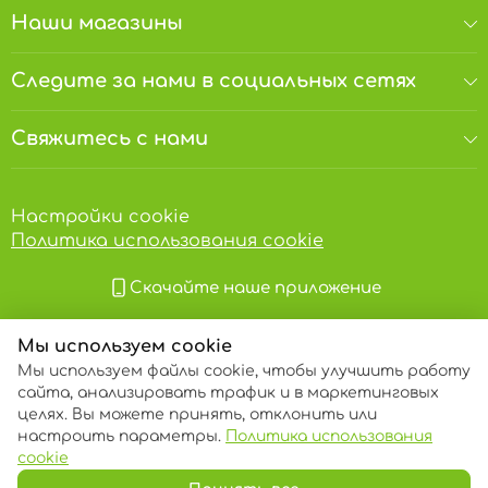
Пищевые волокна:
10,6 г
Наши магазины
Белки:
20 г
Следите за нами в социальных сетях
Аллергены
.
Продукт может содержать следы
Свяжитесь с нами
арахиса, орехов и семян кунжута.
Хранить в сухом и прохладном месте, вдали
от прямого солнечного света, при
температуре от 3°С до 18°С (без резких
Настройки cookie
колебаний) и относительной влажности
Политика использования cookie
воздуха не более 70%. Срок годности 12
месяцев. Годен до: смотри на упаковке.
Важно!
Детям употреблять в пищу только в
Скачайте наше приложение
присутствии взрослого.
Мы используем cookie
Мы используем файлы cookie, чтобы улучшить работу
сайта, анализировать трафик и в маркетинговых
целях. Вы можете принять, отклонить или
настроить параметры.
Политика использования
© 2013 – 2026 ECOM
cookie