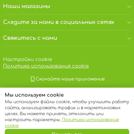
Хранить в сухом и прохладном месте, вдали
Наши магазины
от прямого солнечного света, при
температуре от 3°С до 18°С (без резких
колебаний) и относительной влажности
Следите за нами в социальных сетях
воздуха не более 70%. Срок годности 12
месяцев. Годен до: смотри на упаковке.
Важно!
Детям употреблять в пищу только в
Свяжитесь с нами
присутствии взрослого.
Настройки cookie
Политика использования cookie
Скачайте наше приложение
Мы используем cookie
Мы используем файлы cookie, чтобы улучшить работу
сайта, анализировать трафик и в маркетинговых
целях. Вы можете принять, отклонить или
настроить параметры.
Политика использования
© 2013 – 2026 ECOM
cookie