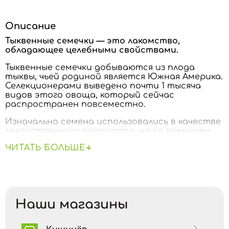
Описание
Тыквенные семечки — это лакомство,
обладающее целебными свойствами.
Тыквенные семечки добываются из плода
тыквы, чьей родиной является Южная Америка.
Селекционерами выведено почти 1 тысяча
видов этого овоща, который сейчас
распространен повсеместно.
Изначально семена использовались в качестве
лекарственного препарата, но со временем
оценили и вкусовые качества продукта и
ЧИТАТЬ БОЛЬШЕ
начали добавлять в различные блюда.
По содержанию цинка тыквенные семечки в
тройке лидеров: всего 30 гр семян восполняют
до 70% суточной потребности в этом
микроэлементе.
Наши магазины
Так как семечки насыщенны на 30-50%
тыквенным маслом, их часто употребляют
люди, придерживающиеся вегетарианства или