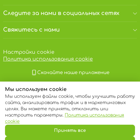
вырабатывают препарат холосас,
употребляемый как желчегонное средство при
Следите за нами в социальных сетях
болезнях печени: холецеститах и гепатитах.
Свяжитесь с нами
ПИЩЕВАЯ ЦЕННОСТЬ / 100 г
Калорийность:
253 кКал
Настройки cookie
Жиры:
0,5 г
Политика использования cookie
• насыщенные жиры – 0,1 г
• мононенасыщенные жирные кислоты – 0 г
• полиненасыщенные жирные кислоты – 0 г
Скачайте наше приложение
Углеводы:
60 г
• сахара – 38 г
Мы используем cookie
Мы используем файлы cookie, чтобы улучшить работу
Пищевые волокна:
24 г
сайта, анализировать трафик и в маркетинговых
целях. Вы можете принять, отклонить или
Белки:
4,3 г
настроить параметры.
Политика использования
© 2013 – 2026 ECOM
cookie
Принять все
Аллергены
.
Продукт может содержать следы
арахиса, орехов и семян кунжута.