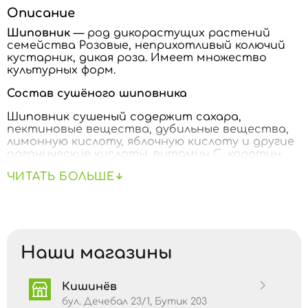
Описание
Шиповник
— род дикорастущих растений
семейства Розовые, неприхотливый колючий
кустарник, дикая роза. Имеет множество
культурных форм.
Состав сушёного шиповника
Шиповник сушеный содержит сахара,
пектиновые вещества, дубильные вещества,
лимонную кислоту, яблочную кислоту и другие
органические кислоты, витамин С, каротин,
витамины группы В, К, Р, флавоноловые
ЧИТАТЬ БОЛЬШЕ
глюкозиды кемпферол и кверцетин, пигменты
ликопин и рубиксантин.
Полезные свойства сушёного шиповника
Шиповник является поливитаминным
Наши магазины
растением, его плоды по количественному
содержанию и разнообразию витаминов
значительно превосходит другие растения.
Кишинёв
Водный настой из сушеного шиповника
повышает сопротивляемость организма при
бул. Дечебал 23/1, Бутик 203