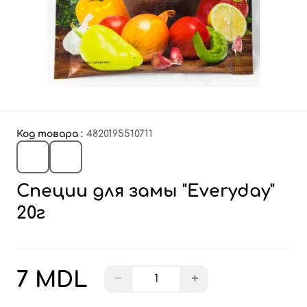
Код товара :
4820195510711
Специи для замы "Everyday"
20г
7 MDL
−
+