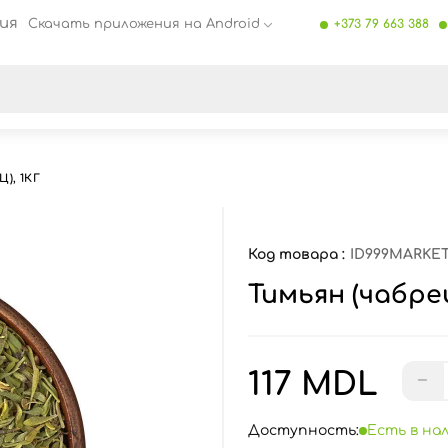
ия
Скачать приложения на Android
+373 79 663 388
се результаты поиска [0 товаров]
), 1КГ
Код товара :
ID999MARKET
Тимьян (чабрец
117 MDL
−
Доступность:
Есть в на