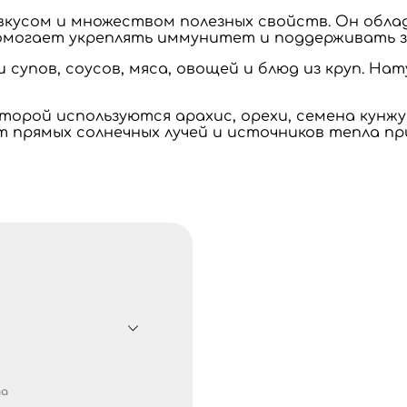
вкусом и множеством полезных свойств. Он об
могает укреплять иммунитет и поддерживать з
упов, соусов, мяса, овощей и блюд из круп. Нату
торой используются арахис, орехи, семена кунжу
 прямых солнечных лучей и источников тепла при
та