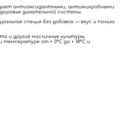
ладает антиоксидантными, антимикробными
доровье дыхательной системы.
ральная специя без добавок — вкус и польза
та и другие масличные культуры.
 температуре от + 3°C до + 18°C и