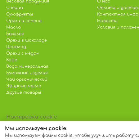
Весовая продукция
О нас
Специи
Оплата и достав
Сухофрукты
Контактная инфо
Орехи и семена
Новости
Масла
Условия и положе
Бакалея
Орехи в шоколаде
Шоколад
Орехи с мёдом
Кофе
Вода минеральная
Бумажные изделия
Чай органический
Эфирные масла
Другие товары
Настройки cookie
Политика использования cookie
Мы используем cookie
Мы используем файлы cookie, чтобы улучшить работу с
© 2013 – 2026 ECOM