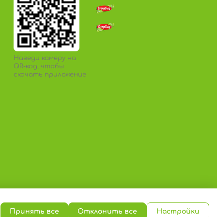
Наведи камеру на
QR-код, чтобы
скачать приложение
Принять все
Отклонить все
Настройки