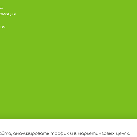
ка
рмация
ния
айта, анализировать трафик и в маркетинговых целях.