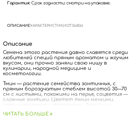
Гарантия:
Срок годности: смотри на упаковке.
ОПИСАНИЕ
ХАРАКТЕРИСТИКИ
ОТЗЫВЫ
Описание
Семена этого растения давно славятся среди
любителей специй пряным ароматом и жгучим
вкусом, они прочно заняли свою нишу в
кулинарии, народной медицине и
косметологии.
Тмин — растение семейства зонтичных, с
прямым бороздчатым стеблем высотой 30—70
см с листьями, похожими на перья, соцветия —
сложные зонтики. Цветет тмин мелкими,
пятилепестными цветочками, белой или
розовой окраски. Период цветения выпадает
ЧИТАТЬ БОЛЬШЕ
на июнь-июль, а плоды созревают уже в
августе. Созревшие продолговатые плодики
распадаются на 2 небольшого размера (3—6
мм) сплюснутые с боков семянки коричневого