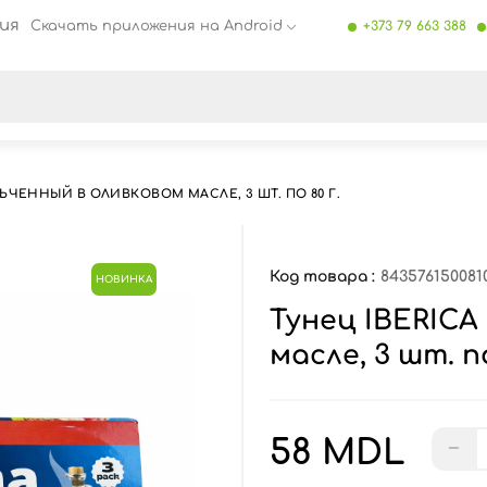
ия
Скачать приложения на Android
+373 79 663 388
се результаты поиска [0 товаров]
ЬЧЕННЫЙ В ОЛИВКОВОМ МАСЛЕ, 3 ШТ. ПО 80 Г.
Код товара :
843576150081
НОВИНКА
Тунец IBERICA
масле, 3 шт. по
58 MDL
−