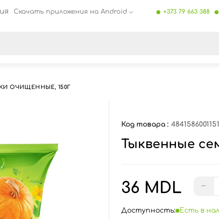
ия
Скачать приложения на Android
+373 79 663 388
се результаты поиска [0 товаров]
КИ ОЧИЩЕННЫЕ, 150Г
Код товара :
484158600115
Тыквенные сем
36 MDL
−
Доступность:
Есть в на