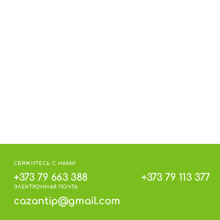
 3°С до 18°С (без резких колебаний) и
на упаковке.
СВЯЖИТЕСЬ С НАМИ
+373 79 663 388
+373 79 113 377
ЭЛЕКТРОННАЯ ПОЧТА
cazantip@gmail.com