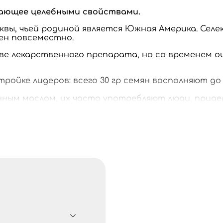
дающее целебными свойствами.
квы, чьей родиной является Южная Америка. Селе
ен повсеместно.
ве лекарственного препарата, но со временем о
тройке лидеров: всего 30 гр семян восполняют д
енным маслом, их часто употребляют люди, при