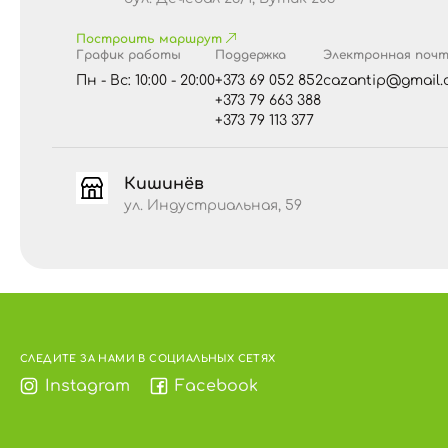
• сахара – 0,8 г
Построить маршрут
Пищевые волокна:
7,8 г
График работы
Поддержка
Электронная поч
Белки:
32 г
Пн - Вс: 10:00 - 20:00
+373 69 052 852
cazantip@gmail.
+373 79 663 388
Соль:
1 г
+373 79 113 377
Аллергены
.
Продукт может содержать следы 
Кишинёв
Хранить в сухом и прохладном месте, вдали 
ул. Индустриальная, 59
относительной влажности воздуха не более 7
Важно!
Детям употреблять в пищу только в
СЛЕДИТЕ ЗА НАМИ В СОЦИАЛЬНЫХ СЕТЯХ
Instagram
Facebook