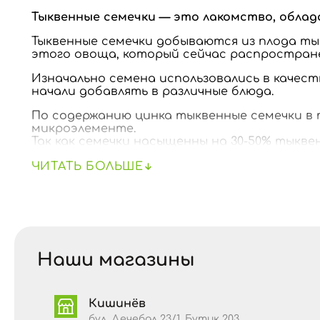
Тыквенные семечки — это лакомство, обла
Тыквенные семечки добываются из плода ты
этого овоща, который сейчас распростран
Изначально семена использовались в качест
начали добавлять в различные блюда.
По содержанию цинка тыквенные семечки в 
микроэлементе.
Так как семечки насыщенны на 30-50% тыкв
поста, как замену животным жирам.
ЧИТАТЬ БОЛЬШЕ
ПИЩЕВАЯ ЦЕННОСТЬ / 100 г
Калорийность:
560
кКал
Жиры:
44 г
Наши магазины
• насыщенные жиры – 8,6 г
• мононенасыщенные жирные кислоты – 19 г
• полиненасыщенные жирные кислоты – 16 г
Кишинёв
Углеводы:
5 г
бул. Дечебал 23/1, Бутик 203