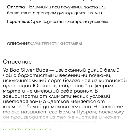
Оплата:
Наличными при получении заказа или
банковским переводом для юридических лиц.
Гарантия:
Срок годности: смотри на упаковке.
ОПИСАНИЕ
ХАРАКТЕРИСТИКИ
ОТЗЫВЫ
Описание
Ya Bao Silver Buds — изысканный дикий белый
чай с бархатистыми весенними почками,
исключительный сорт белого чая из китайской
провинции Юньнань, собранный в феврале-
марте и не имеющий себе равных. В
зависимости от климатических условий
цветовая гамма цветков меняется от
кремово-белой до мохово-зеленой. Некоторые
также называют его Белым Пуэром, поскольку
он производится из тех же листьев и может
подвергаться процессу созревания
посредством более длительного хранения,